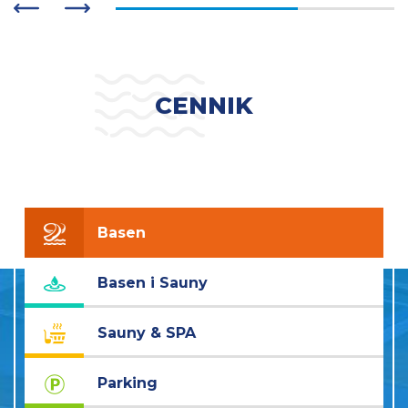
CENNIK
Basen
Basen i Sauny
Sauny & SPA
Parking
Cennik
Bez
Rodzaj biletu
Bilet 1h
Bilet 3h
obowiązuje
limitu