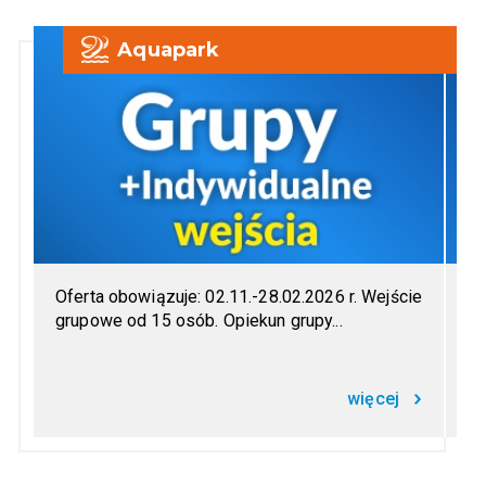
Aquapark
Karty Stałego Klienta Basen Zostań stałym
klientem Aquapark Sopot i korzystaj...
więcej