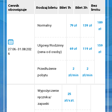
189
Normalny
79 zł
139 zł
zł
Ulgowy/Rodzinny
159
69 zł
119 zł
27.06.-31.08.202
(cena od osoby)
zł
6
Przedłużenie
2
2
pobytu
zł/min
zł/min
Wypożyczenie
25
ręcznika/
zł/szt.
zapaski
Zgubienie
79 zł
ręcznika