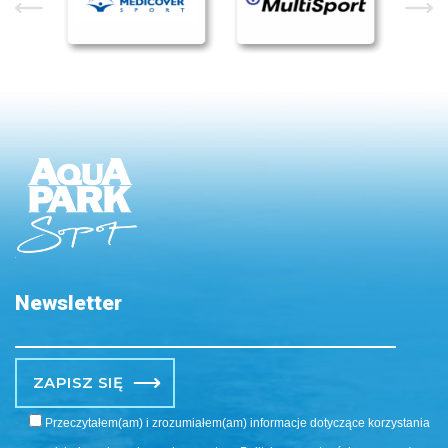
Newsletter
Po
Przeczytałem(am) i zrozumiałem(am) informacje dotyczące korzystania