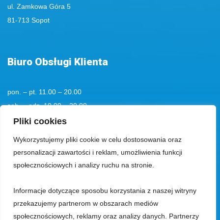
ul. Zamkowa Góra 5
81-713 Sopot
Biuro Obsługi Klienta
pon. – pt. 11.00 – 20.00
sob. – ndz. 10.00 – 20.00
tel. kom.
+48 501194193
Pliki cookies
Wykorzystujemy pliki cookie w celu dostosowania oraz
tel.:
+48 58 555 85 23
personalizacji zawartości i reklam, umożliwienia funkcji
bok@aquaparksopot.pl
społecznościowych i analizy ruchu na stronie.
Informacje dotyczące sposobu korzystania z naszej witryny
Park Wodny Sopot Spółka z ograniczoną odpowiedzialnością z siedzibą
przekazujemy partnerom w obszarach mediów
w Sopocie, 81-713, przy ul. Zamkowa Góra 5, wpisana do rejestru
społecznościowych, reklamy oraz analizy danych. Partnerzy