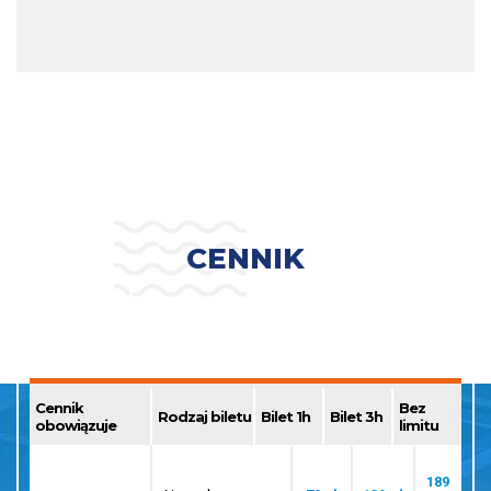
CENNIK
Cennik
Bez
Rodzaj biletu
Bilet 1h
Bilet 3h
obowiązuje
limitu
189