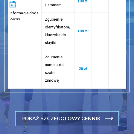
109 zł
Hammam
Informacje doda
tkowe
Zgubienie
identyfikatora/
100 zł
kluczyka do
skrytki
Zgubienie
numeru do
20 zł
szatni
zimowej
POKAŻ SZCZEGÓŁOWY CENNIK