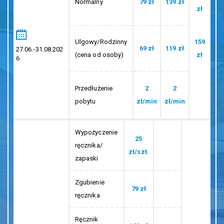
Normalny
79 zł
139 zł
zł
Ulgowy/Rodzinny
159
69 zł
119 zł
27.06.-31.08.202
(cena od osoby)
zł
6
Przedłużenie
2
2
pobytu
zł/min
zł/min
Wypożyczenie
25
ręcznika/
zł/szt.
zapaski
Zgubienie
79 zł
ręcznika
Ręcznik