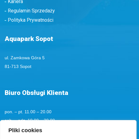
Kariera
Regulamin Sprzedaży
Polityka Prywatności
Aquapark Sopot
ul. Zamkowa Góra 5
81-713 Sopot
Biuro Obsługi Klienta
pon. – pt. 11.00 – 20.00
sob. – ndz. 10.00 – 20.00
tel. kom.
+48 501194193
Pliki cookies