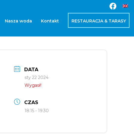
Nasza woda
Kontakt
RESTAURACJA & TARASY
DATA
sty 22 2024
Wygasł!
CZAS
18:15 - 19:30