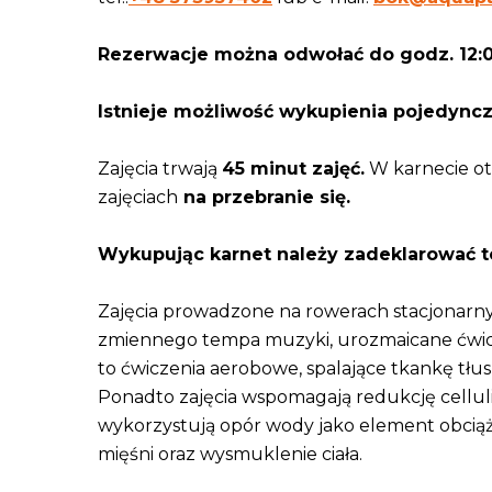
Rezerwacje można odwołać do godz. 12:0
Istnieje możliwość wykupienia pojedyncze
Zajęcia trwają
45 minut zajęć.
W karnecie o
zajęciach
na przebranie się.
Wykupując karnet należy zadeklarować te
Zajęcia prowadzone na rowerach stacjonarn
zmiennego tempa muzyki, urozmaicane ćwicze
to ćwiczenia aerobowe, spalające tkankę tłus
Ponadto zajęcia wspomagają redukcję celluli
wykorzystują opór wody jako element obcią
mięśni oraz wysmuklenie ciała.