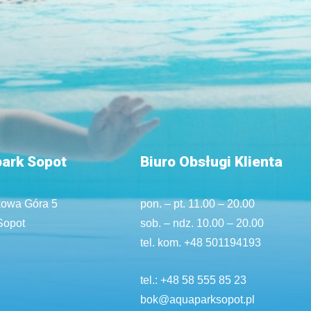
ark Sopot
Biuro Obsługi Klienta
kowa Góra 5
pon. – pt. 11.00 – 20.00
Sopot
sob. – ndz. 10.00 – 20.00
tel. kom.
+48 501194193
tel.:
+48 58 555 85 23
bok@aquaparksopot.pl