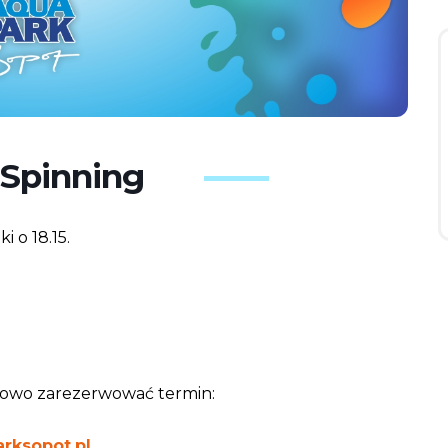
Spinning
i o 18.15.
azowo zarezerwować termin:
rksopot.pl