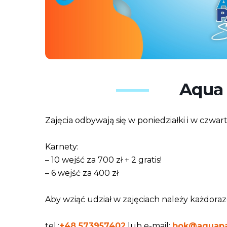
Aqua 
Zajęcia odbywają się w poniedziałki i w czwartk
Karnety:
– 10 wejść za 700 zł + 2 gratis!
– 6 wejść za 400 zł
Aby wziąć udział w zajęciach należy każdor
tel.:
+48 573957402
lub e-mail:
bok@aquapa