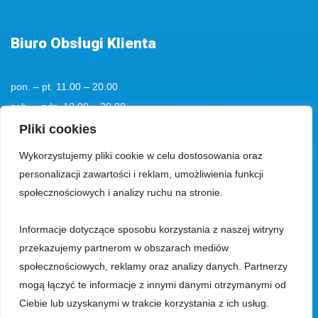
Biuro Obsługi Klienta
pon. – pt. 11.00 – 20.00
sob. – ndz. 10.00 – 20.00
tel. kom.
+48 501194193
Pliki cookies
Wykorzystujemy pliki cookie w celu dostosowania oraz
tel.:
+48 58 555 85 23
personalizacji zawartości i reklam, umożliwienia funkcji
bok@aquaparksopot.pl
społecznościowych i analizy ruchu na stronie.
Informacje dotyczące sposobu korzystania z naszej witryny
Park Wodny Sopot Spółka z ograniczoną odpowiedzialnością z siedzibą
przekazujemy partnerom w obszarach mediów
w Sopocie, 81-713, przy ul. Zamkowa Góra 5, wpisana do rejestru
społecznościowych, reklamy oraz analizy danych. Partnerzy
przedsiębiorców prowadzonego przez Sąd Rejonowy Gdańsk-Północ, VIII
mogą łączyć te informacje z innymi danymi otrzymanymi od
Wydział Gospodarczy Krajowego Rejestru Sądowego, pod numerem KRS
Ciebie lub uzyskanymi w trakcie korzystania z ich usług.
0000018353, z kapitałem zakładowym w wysokości 23.950.000 zł,