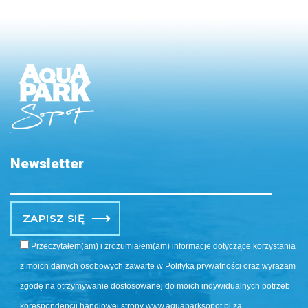
Newsletter
Po
Przeczytałem(am) i zrozumiałem(am) informacje dotyczące korzystania
z moich danych osobowych zawarte w Polityka prywatności oraz wyrażam
zgodę na otrzymywanie dostosowanej do moich indywidualnych potrzeb
korespondencji handlowej strony www.aquaparksopot.pl za