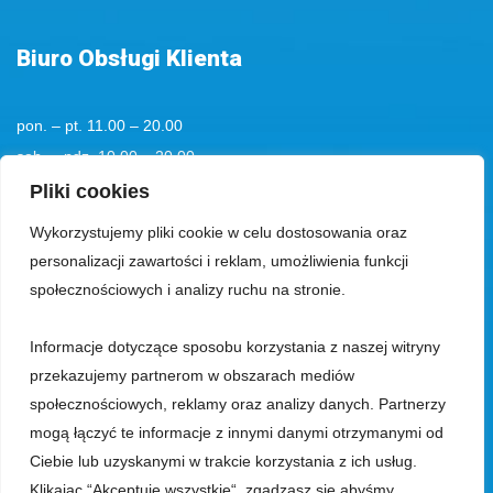
Biuro Obsługi Klienta
pon. – pt. 11.00 – 20.00
sob. – ndz. 10.00 – 20.00
tel. kom.
+48 501194193
Pliki cookies
Wykorzystujemy pliki cookie w celu dostosowania oraz
tel.:
+48 58 555 85 23
personalizacji zawartości i reklam, umożliwienia funkcji
bok@aquaparksopot.pl
społecznościowych i analizy ruchu na stronie.
Informacje dotyczące sposobu korzystania z naszej witryny
Park Wodny Sopot Spółka z ograniczoną odpowiedzialnością z siedzibą
przekazujemy partnerom w obszarach mediów
w Sopocie, 81-713, przy ul. Zamkowa Góra 5, wpisana do rejestru
społecznościowych, reklamy oraz analizy danych. Partnerzy
przedsiębiorców prowadzonego przez Sąd Rejonowy Gdańsk-Północ, VIII
mogą łączyć te informacje z innymi danymi otrzymanymi od
Wydział Gospodarczy Krajowego Rejestru Sądowego, pod numerem KRS
Ciebie lub uzyskanymi w trakcie korzystania z ich usług.
0000018353, z kapitałem zakładowym w wysokości 23.950.000 zł,
Klikając “Akceptuję wszystkie“, zgadzasz się abyśmy