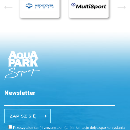
Newsletter
Po
Przeczytałem(am) i zrozumiałem(am) informacje dotyczące korzystania