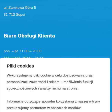
ul. Zamkowa Góra 5
81-713 Sopot
Biuro Obsługi Klienta
pon. – pt. 11.00 – 20.00
sob. – ndz. 10.00 – 20.00
tel. kom.
+48 501194193
Pliki cookies
Wykorzystujemy pliki cookie w celu dostosowania oraz
tel.:
+48 58 555 85 23
personalizacji zawartości i reklam, umożliwienia funkcji
bok@aquaparksopot.pl
społecznościowych i analizy ruchu na stronie.
Informacje dotyczące sposobu korzystania z naszej witryny
Park Wodny Sopot Spółka z ograniczoną odpowiedzialnością z siedzibą
przekazujemy partnerom w obszarach mediów
w Sopocie, 81-713, przy ul. Zamkowa Góra 5, wpisana do rejestru