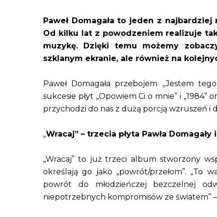
Paweł Domagała to jeden z najbardziej
Od kilku lat z powodzeniem realizuje tak
muzykę. Dzięki temu możemy zobaczyć
szklanym ekranie, ale również na kolejny
Paweł Domagała przebojem „Jestem tego 
sukcesie płyt „Opowiem Ci o mnie” i „1984” 
przychodzi do nas z dużą porcją wzruszeń i d
„
Wracaj” – trzecia płyta Pawła Domagały 
„Wracaj” to już trzeci album stworzony ws
określają go jako „powrót/przełom”. „To wa
powrót do młodzieńczej bezczelnej od
niepotrzebnych kompromisów ze światem” –