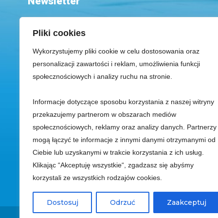
Newsletter
Pliki cookies
Wykorzystujemy pliki cookie w celu dostosowania oraz
personalizacji zawartości i reklam, umożliwienia funkcji
społecznościowych i analizy ruchu na stronie.
Przeczytałem(am) i zrozumiałem(am) informacje dotyczące korzys
Informacje dotyczące sposobu korzystania z naszej witryny
danych osobowych zawarte w Polityka prywatności oraz wyrażam zg
przekazujemy partnerom w obszarach mediów
otrzymywanie dostosowanej do moich indywidualnych potrzeb kores
społecznościowych, reklamy oraz analizy danych. Partnerzy
handlowej strony www.aquaparksopot.pl za pośrednictwem poczty ele
mogą łączyć te informacje z innymi danymi otrzymanymi od
innych środków
Ciebie lub uzyskanymi w trakcie korzystania z ich usług.
Klikając “Akceptuję wszystkie“, zgadzasz się abyśmy
Park Wodny Sopot Spółka z ograniczoną odpowiedzialnością z siedzib
korzystali ze wszystkich rodzajów cookies.
Gospodarczy Krajowego Rejestru Sądowego, pod numer
Dostosuj
Odrzuć
Zaakceptuj