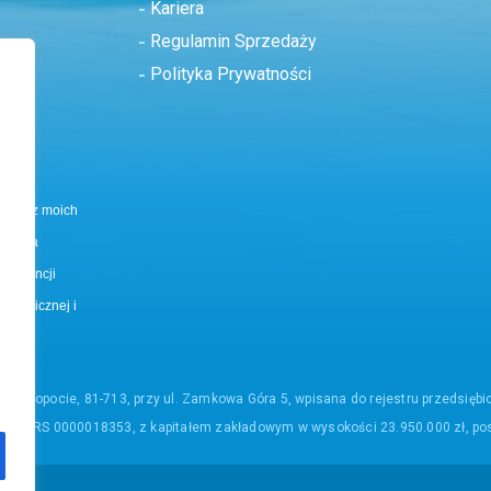
Kariera
Regulamin Sprzedaży
Polityka Prywatności
Pozostaw to pole puste.
tania z moich
odę na
pondencji
ktronicznej i
ą w Sopocie, 81-713, przy ul. Zamkowa Góra 5, wpisana do rejestru przedsię
em KRS 0000018353, z kapitałem zakładowym w wysokości 23.950.000 zł, po