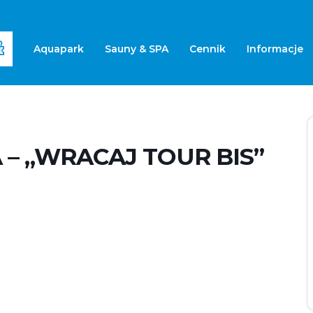
Aquapark
Sauny & SPA
Cennik
Informacje
– „WRACAJ TOUR BIS”