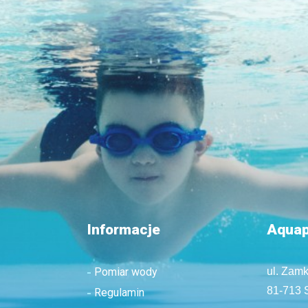
Informacje
Aquap
Pomiar wody
ul. Zam
81-713 
Regulamin