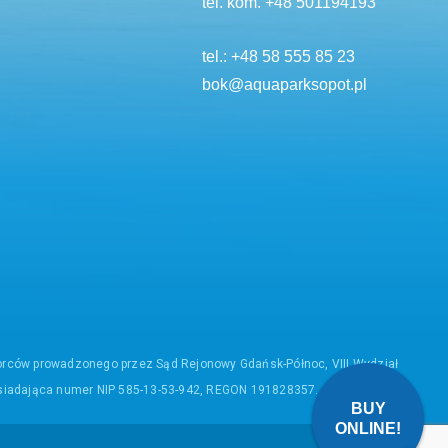
tel. kom.
+48 501194193
tel.:
+48 58 555 85 23
bok@aquaparksopot.pl
biorców prowadzonego przez Sąd Rejonowy Gdańsk-Północ, VIII Wydział
siadająca numer NIP 585-13-53-942, REGON 191828357.
BUY
ONLINE!