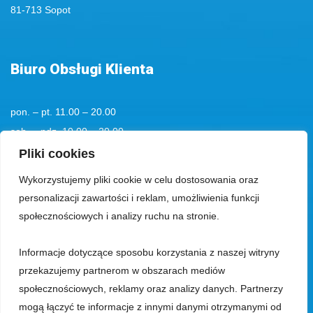
81-713 Sopot
Biuro Obsługi Klienta
pon. – pt. 11.00 – 20.00
sob. – ndz. 10.00 – 20.00
tel. kom.
+48 501194193
Pliki cookies
Wykorzystujemy pliki cookie w celu dostosowania oraz
tel.:
+48 58 555 85 23
personalizacji zawartości i reklam, umożliwienia funkcji
bok@aquaparksopot.pl
społecznościowych i analizy ruchu na stronie.
Informacje dotyczące sposobu korzystania z naszej witryny
Park Wodny Sopot Spółka z ograniczoną odpowiedzialnością z siedzibą
przekazujemy partnerom w obszarach mediów
w Sopocie, 81-713, przy ul. Zamkowa Góra 5, wpisana do rejestru
społecznościowych, reklamy oraz analizy danych. Partnerzy
przedsiębiorców prowadzonego przez Sąd Rejonowy Gdańsk-Północ, VIII
mogą łączyć te informacje z innymi danymi otrzymanymi od