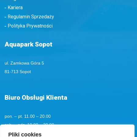
Kariera
Regulamin Sprzedaży
Polityka Prywatności
Aquapark Sopot
ul. Zamkowa Góra 5
81-713 Sopot
Biuro Obsługi Klienta
pon. – pt. 11.00 – 20.00
sob. – ndz. 10.00 – 20.00
tel. kom.
+48 501194193
Pliki cookies