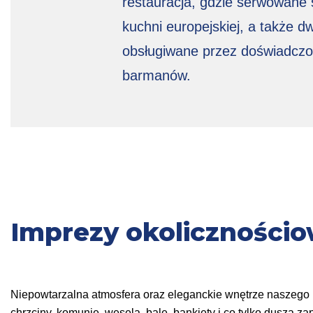
restauracja, gdzie serwowane 
kuchni europejskiej, a także d
obsługiwane przez doświadcz
barmanów.
Imprezy okoliczności
Niepowtarzalna atmosfera oraz eleganckie wnętrze naszego 
chrzciny, komunie, wesela, bale, bankiety i co tylko dusza