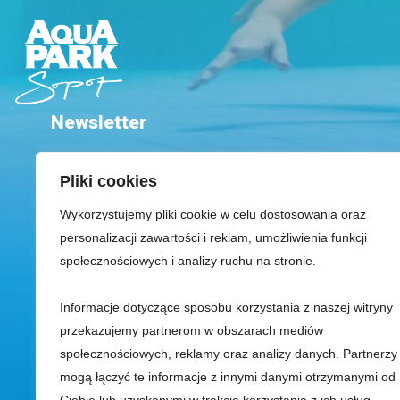
Newsletter
Pliki cookies
Wykorzystujemy pliki cookie w celu dostosowania oraz
personalizacji zawartości i reklam, umożliwienia funkcji
społecznościowych i analizy ruchu na stronie.
Przeczytałem(am) i zrozumiałem(am) informacje dotyczące korzys
Informacje dotyczące sposobu korzystania z naszej witryny
danych osobowych zawarte w Polityka prywatności oraz wyrażam zg
przekazujemy partnerom w obszarach mediów
otrzymywanie dostosowanej do moich indywidualnych potrzeb kores
społecznościowych, reklamy oraz analizy danych. Partnerzy
handlowej strony www.aquaparksopot.pl za pośrednictwem poczty ele
mogą łączyć te informacje z innymi danymi otrzymanymi od
innych środków