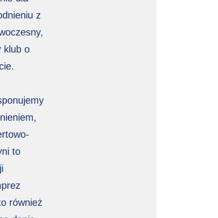
dnieniu z
woczesny,
 klub o
ie.
ysponujemy
nieniem,
ertowo-
ni to
i
mprez
to również