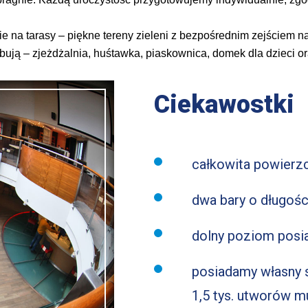
cie na tarasy – piękne tereny zieleni z bezpośrednim zejściem
bują – zjeżdżalnia, huśtawka, piaskownica, domek dla dzieci or
Ciekawostki
całkowita powierz
dwa bary o długośc
dolny poziom posia
posiadamy własny s
1,5 tys. utworów m