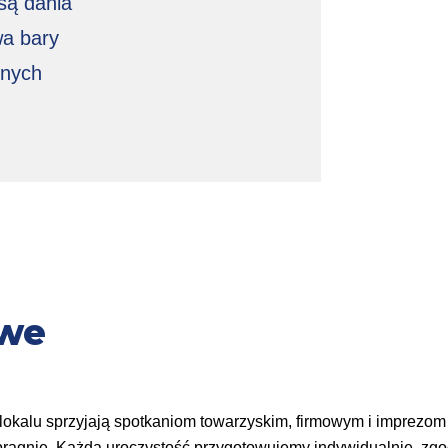
są dania
wa bary
onych
owe
lokalu sprzyjają spotkaniom towarzyskim, firmowym i imprezom
 zapragnie. Każdą uroczystość przygotowujemy indywidualnie, z