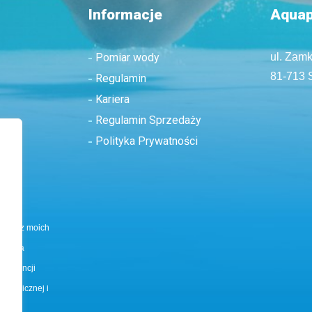
Informacje
Aquap
Pomiar wody
ul. Zam
81-713 
Regulamin
Kariera
Regulamin Sprzedaży
Polityka Prywatności
Pozostaw to pole puste.
tania z moich
odę na
pondencji
ktronicznej i