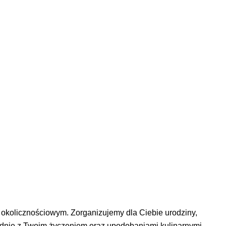
 okolicznościowym. Zorganizujemy dla Ciebie urodziny,
godnie z Twoim życzeniem oraz upodobaniami kulinarnymi.