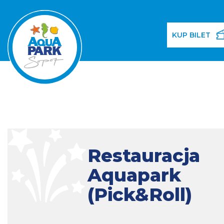
KUP BILET
Restauracja
Aquapark
(Pick&Roll)