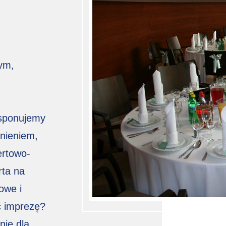
ym,
ysponujemy
nieniem,
ertowo-
rta na
owe i
ć imprezę?
nie dla