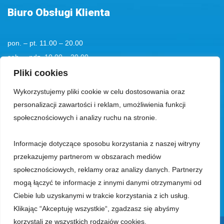
Biuro Obsługi Klienta
pon. – pt. 11.00 – 20.00
sob. – ndz. 10.00 – 20.00
tel. kom.
+48 501194193
Pliki cookies
Wykorzystujemy pliki cookie w celu dostosowania oraz
tel.:
+48 58 555 85 23
personalizacji zawartości i reklam, umożliwienia funkcji
bok@aquaparksopot.pl
społecznościowych i analizy ruchu na stronie.
Informacje dotyczące sposobu korzystania z naszej witryny
Park Wodny Sopot Spółka z ograniczoną odpowiedzialnością z siedzibą
przekazujemy partnerom w obszarach mediów
w Sopocie, 81-713, przy ul. Zamkowa Góra 5, wpisana do rejestru
społecznościowych, reklamy oraz analizy danych. Partnerzy
przedsiębiorców prowadzonego przez Sąd Rejonowy Gdańsk-Północ, VIII
mogą łączyć te informacje z innymi danymi otrzymanymi od
Wydział Gospodarczy Krajowego Rejestru Sądowego, pod numerem KRS
Ciebie lub uzyskanymi w trakcie korzystania z ich usług.
0000018353, z kapitałem zakładowym w wysokości 23.950.000 zł,
Klikając “Akceptuję wszystkie“, zgadzasz się abyśmy
posiadająca numer NIP 585-13-53-942, REGON 191828357.
korzystali ze wszystkich rodzajów cookies.