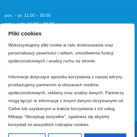
pon. – pt. 11.00 – 20.00
sob. – ndz. 10.00 – 20.00
tel. kom.
+48 501194193
Pliki cookies
Wykorzystujemy pliki cookie w celu dostosowania oraz
tel.:
+48 58 555 85 23
personalizacji zawartości i reklam, umożliwienia funkcji
bok@aquaparksopot.pl
społecznościowych i analizy ruchu na stronie.
Informacje dotyczące sposobu korzystania z naszej witryny
Park Wodny Sopot Spółka z ograniczoną odpowiedzialnością z siedzibą
przekazujemy partnerom w obszarach mediów
w Sopocie, 81-713, przy ul. Zamkowa Góra 5, wpisana do rejestru
społecznościowych, reklamy oraz analizy danych. Partnerzy
przedsiębiorców prowadzonego przez Sąd Rejonowy Gdańsk-Północ, VIII
mogą łączyć te informacje z innymi danymi otrzymanymi od
Wydział Gospodarczy Krajowego Rejestru Sądowego, pod numerem KRS
Ciebie lub uzyskanymi w trakcie korzystania z ich usług.
0000018353, z kapitałem zakładowym w wysokości 23.950.000 zł,
Klikając “Akceptuję wszystkie“, zgadzasz się abyśmy
posiadająca numer NIP 585-13-53-942, REGON 191828357.
korzystali ze wszystkich rodzajów cookies.