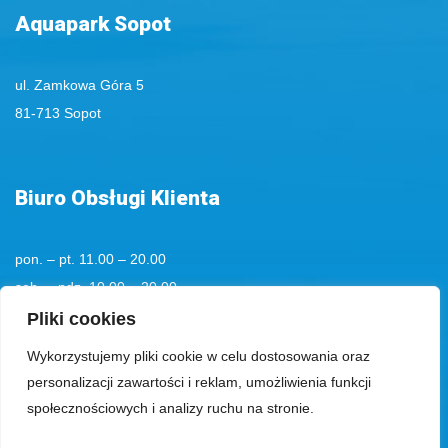
Aquapark Sopot
ul. Zamkowa Góra 5
81-713 Sopot
Biuro Obsługi Klienta
pon. – pt. 11.00 – 20.00
sob. – ndz. 10.00 – 20.00
tel. kom.
+48 501194193
Pliki cookies
Wykorzystujemy pliki cookie w celu dostosowania oraz
tel.:
+48 58 555 85 23
personalizacji zawartości i reklam, umożliwienia funkcji
bok@aquaparksopot.pl
społecznościowych i analizy ruchu na stronie.